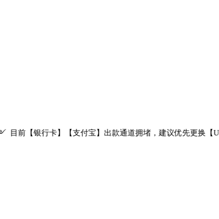
【支付宝】出款通道拥堵，建议优先更换【USDT】出款或是其他