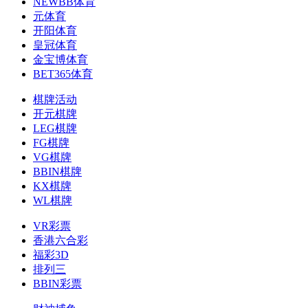
NEWBB体育
元体育
开阳体育
皇冠体育
金宝博体育
BET365体育
棋牌活动
开元棋牌
LEG棋牌
FG棋牌
VG棋牌
BBIN棋牌
KX棋牌
WL棋牌
VR彩票
香港六合彩
福彩3D
排列三
BBIN彩票